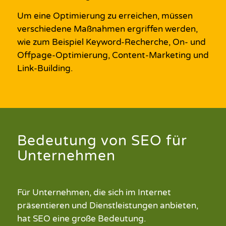
Um eine
Optimierung
zu erreichen, müssen
verschiedene
Maßnahmen
ergriffen werden,
wie zum Beispiel Keyword-Recherche, On- und
Offpage-Optimierung, Content-Marketing und
Link-Building.
Bedeutung von SEO für
Unternehmen
Für
Untern
eh
men
, die sich im Internet
präsentieren
und Dienstleistungen anbieten,
hat
SEO
eine große Bedeutung.