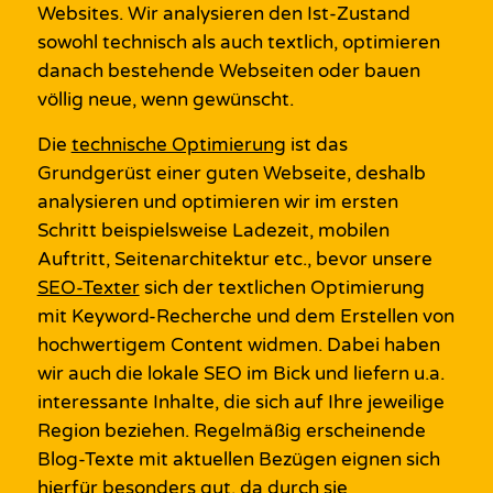
Websites. Wir
analysieren den Ist-Zustand
sowohl technisch als auch textlich,
optimieren
danach
bestehende Webseiten oder bauen
völlig neue, wenn gewünscht.
Die
technische Optimierung
ist das
Grundgerüst einer guten
Webs
e
ite
, deshalb
analysieren
und optimieren
wir im ersten
Schritt
beispielsweise Ladezeit, mobile
n
Auftritt,
Seitenarchitektur
etc.,
bevor unsere
SEO-Texter
sich der textlichen Optimierung
mit
Keyword-Recherche
und dem Erstellen
von
hochwertigem
Content
widmen.
Dabei haben
wir auch die
lokale SEO
im Bick und liefern u.a.
interessante
Inhalte, die sich auf Ihre jeweilige
Region beziehen.
Regelmäßig erscheinende
Blog-
Texte
mit aktuellen Bezügen
eignen sich
hierfür besonders gut
, da durch sie