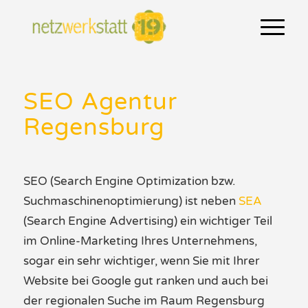
SEO Agentur
Regensburg
SEO
(Search Engine
Optimization
bzw.
Suchmaschinenoptimierung
)
ist
neben
SEA
(
Search Engine Advertising)
ein wichtiger Teil
im Online-
Marketing
Ihres
Unternehmen
s
,
sogar
ein
sehr wichtig
er
, wenn Sie mit Ihrer
Website
bei
Google
gut ranken
und auch bei
der regionalen Suche im Raum Regensburg