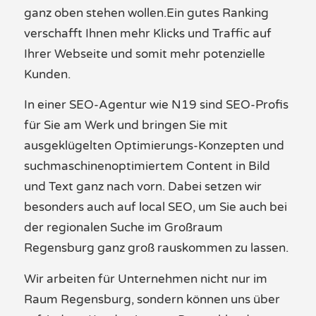
ganz oben stehen wollen
.
Ein gutes Ranking
verschafft Ihnen mehr Klicks und Traffic auf
Ihrer
Webs
e
ite
und somit mehr
potenzielle
Kunden
.
In einer SEO-
Agentur
wie N19
sind
SEO-
Profis
für Sie am Werk
und bringen Sie mit
ausgeklügelten Optimierungs-Konzepten
und
suchmaschinenoptimierte
m
Content in Bild
und Text
ganz nach vorn.
Dabei setzen wir
besonders auch auf
local
SEO, um Sie auch bei
der regionalen Suche
im Großraum
Regensburg
ganz groß rauskommen zu lassen.
Wir arbeiten für
Unternehmen
nicht nur im
R
aum
Regensburg
, sondern können uns über