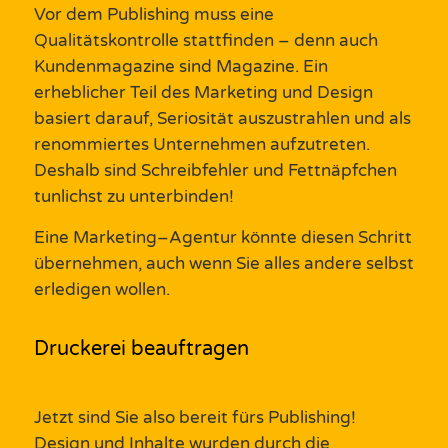
Vor d
em
Publishing
muss eine
Qualitätskontrolle stattfinden
–
denn auch
Kundenmagazine
sind
Magazine
. Ein
erheblicher Teil
des
Marketing
und
Design
basiert darauf, Seriosität auszustrahlen und
als
renommiertes
Unternehmen
aufzutreten.
Deshalb sind Schreibfehler und Fettnäpfchen
tunlichst zu unterbinden!
Eine
Marketing
–
Agentur
könnte
diesen Schritt
übernehmen, auch wenn Sie alles andere selbst
erledigen wollen.
Druckerei beauftragen
Jetzt sind Sie also bereit fürs
Publishing
!
Design
und
Inhalte
wurden durch die