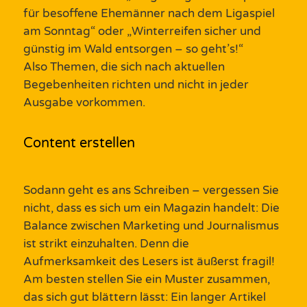
für besoffene Ehemänner nach dem
Ligaspiel
am Sonntag“
oder „
Winterreifen sicher und
günstig im Wald entsorgen
–
so geht’s!“
A
lso
Themen
, die sich nach aktuellen
Begebenheiten richten
und nicht in jeder
Ausgabe vorkommen.
Content erstellen
Sodann geht es ans Schreiben
–
vergessen Sie
nicht, dass es sich um ein
Magazin
handelt: Die
Balance zwischen
Marketing
und Journalismus
ist
strikt
einzuhalten.
Denn
die
Aufmerksamkeit des Lesers
ist
äußerst
f
ragil
!
Am besten
stellen Sie ein Muster zusammen,
das sich gut blättern lässt: Ein langer Artikel