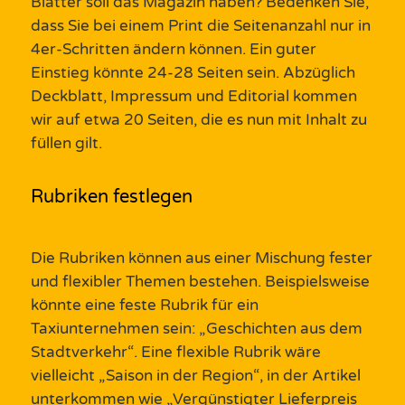
Blätter soll das
Magazin
haben? Bedenken Sie,
dass Sie bei einem Print die Seitenanzahl nur in
4er-Schritten ändern können. Ein guter
Einstieg könnte 24-28 Seiten sein.
Abzüglich
Deckblatt
, Impressum und Editorial kommen
wir auf etwa 20 Seiten, die es nun mit Inhalt zu
füllen gilt.
Rubriken festlegen
Die Rubriken können aus einer Mischung fester
und flexibler
Themen
bestehen. Beispielsweise
könnte eine feste Rubrik für ein
Taxiunternehmen sein: „Geschichten aus dem
Stadtverkehr“
.
E
ine flexible Rubrik wäre
vielleicht
„
Saison in der Region
“
,
in der Artikel
unterkommen wie
„
Vergünstigter
Liefer
preis