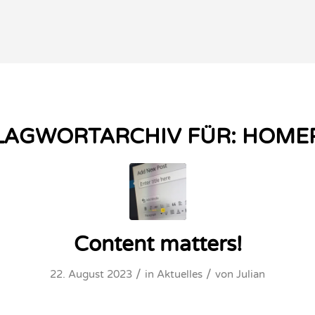
LAGWORTARCHIV FÜR:
HOME
Content matters!
/
/
22. August 2023
in
Aktuelles
von
Julian