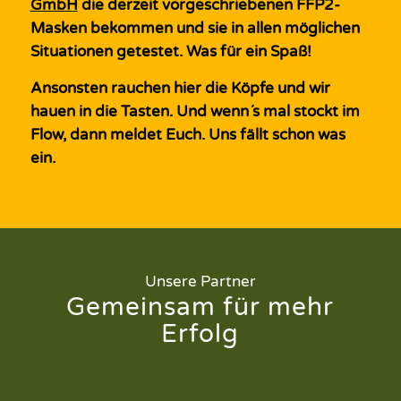
GmbH
die derzeit vorgeschriebenen FFP2-
Masken bekommen und sie in allen möglichen
Situationen getestet. Was für ein Spaß!
Ansonsten rauchen hier die Köpfe und wir
hauen in die Tasten. Und wenn´s mal stockt im
Flow, dann meldet Euch. Uns fällt schon was
ein.
Unsere Partner
Gemeinsam für mehr
Erfolg