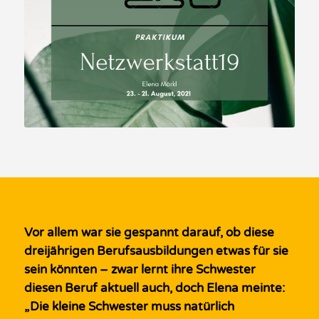
Vor allem war sie gespannt darauf, ob diese
dreijährigen Berufsausbildungen etwas für sie
sein könnten – zwar lernt ihre Schwester
diesen Beruf aktuell auch, doch Elena meinte:
„Die kleine Schwester muss natürlich