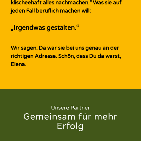
klischeehaft alles nachmachen.“ Was sie auf
jeden Fall beruflich machen will:
„Irgendwas gestalten.“
Wir sagen: Da war sie bei uns genau an der
richtigen Adresse. Schön, dass Du da warst,
Elena.
Unsere Partner
Gemeinsam für mehr
Erfolg