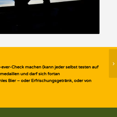
-ever-Check machen (kann jeder selbst testen auf
medaillen und darf sich fortan
s Bier – oder Erfrischungsgetränk, oder von